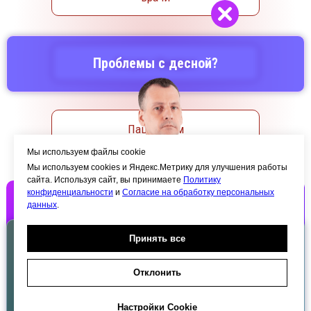
Проблемы с десной?
Акции / Скидки
Пациентам
Мы используем файлы cookie
Мы используем cookies и Яндекс.Метрику для улучшения работы
сайта. Используя сайт, вы принимаете
Политику
конфиденциальности
и
Согласие на обработку персональных
Отзывы
данных
.
Бесплатно
Принять все
Контакты
Консультация врача
Отклонить
хирурга, пародонтолога
Настройки Cookie