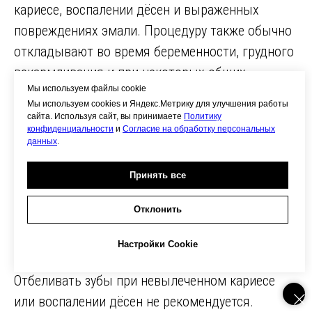
кариесе, воспалении дёсен и выраженных
повреждениях эмали. Процедуру также обычно
откладывают во время беременности, грудного
вскармливания и при некоторых общих
Мы используем файлы cookie
заболеваниях. Полный перечень
Мы используем cookies и Яндекс.Метрику для улучшения работы
противопоказаний врач определяет
сайта. Используя сайт, вы принимаете
Политику
конфиденциальности
и
Согласие на обработку персональных
индивидуально после сбора анамнеза и
данных
.
осмотра.
Принять все
Отклонить
Можно ли отбеливать зубы при
кариесе или воспалении дёсен?
Настройки Cookie
Отбеливать зубы при невылеченном кариесе
или воспалении дёсен не рекомендуется.