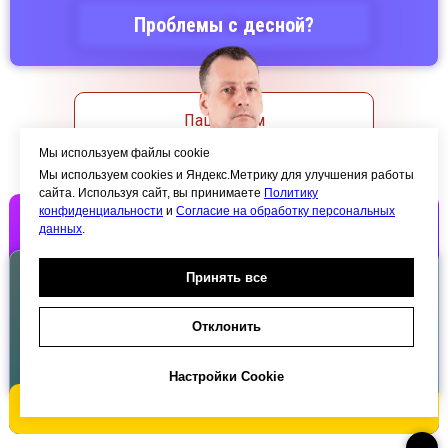
Проблемы с десной?
Акции / Скидки
Пациентам
Мы используем файлы cookie
Мы используем cookies и Яндекс.Метрику для улучшения работы
сайта. Используя сайт, вы принимаете
Политику
конфиденциальности
и
Согласие на обработку персональных
Отзывы
данных
.
Бесплатно
Принять все
Контакты
Консультация врача
Отклонить
хирурга, пародонтолога
Настройки Cookie
Вакансии
Записаться